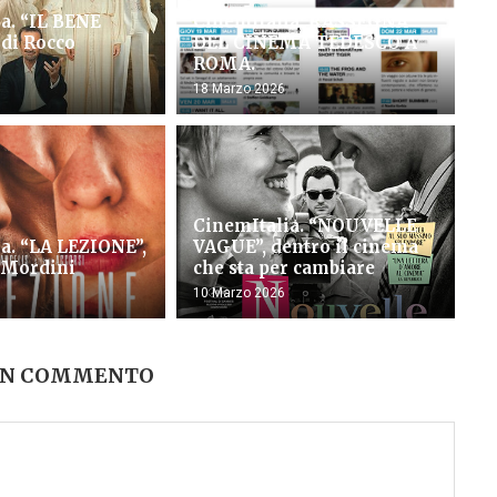
a. “IL BENE
CinemItalia: RASSEGNA
di Rocco
DEL CINEMA TEDESCO A
ROMA.
18 Marzo 2026
CinemItalia. “NOUVELLE
a. “LA LEZIONE”,
VAGUE”, dentro il cinema
 Mordini
che sta per cambiare
10 Marzo 2026
UN COMMENTO