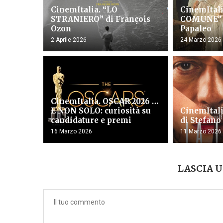
CinemItalia. “LO
CinemItali
STRANIERO” di François
COMUNE” 
Ozon
Papaleo
2 Aprile 2026
24 Marzo 2026
CinemItalia. OSCAR 2026 …
E NON SOLO: curiosità su
CinemItali
candidature e premi
di Stefano
16 Marzo 2026
11 Marzo 2026
LASCIA 